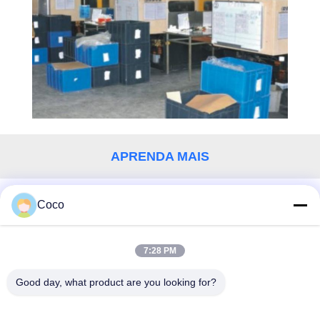
MAPA
DO
SITE
POLÍTICA
DE
APRENDA MAIS
PRIVACIDADE
Coco
FALE CONOSCO!
7:28 PM
Categorias populares
Todos
Good day, what product are you looking for?
Kit De Primeiros Socorros Para Viagem
Kit De Primeiros Socorros Portátil