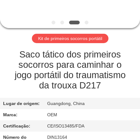
CONTROLE
DE
QUALIDADE
Kit de primeiros socorros portátil
CONTACTE-
Saco tático dos primeiros
NOS
socorros para caminhar o
jogo portátil do traumatismo
NOTÍCIAS
da trouxa D217
CASOS
Lugar de origem:
Guangdong, China
Marca:
OEM
SOLICITE UM
Certificação:
CE/ISO13485/FDA
ORÇAMENTO
Número do
DIN13164