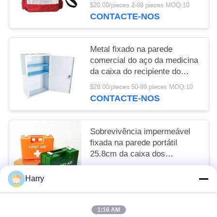
primeiros socorros
$20.00/pieces 2-99 pieces MOQ:10
CONTACTE-NOS
Metal fixado na parede
comercial do aço da medicina
da caixa do recipiente do
armário dos primeiros
$28.00/pieces 50-99 pieces MOQ:10
socorros da casa
CONTACTE-NOS
Sobrevivência impermeável
fixada na parede portátil
25.8cm da caixa dos
primeiros socorros do ABS e
$7.80/pieces 100-999 pieces MOQ:10
da pessoa do jogo 10
Harry
CONTACTE-NOS
1:16 AM