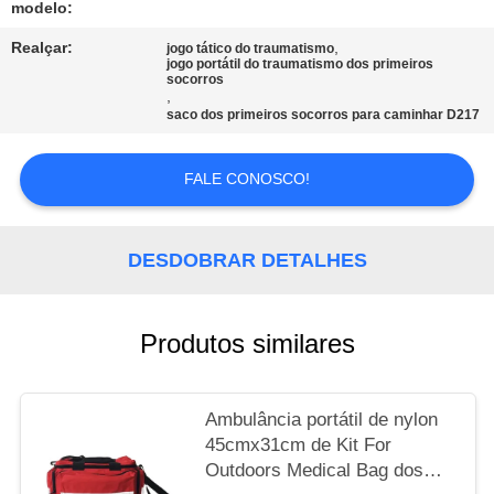
modelo:
MAPA
Realçar:
,
jogo tático do traumatismo
jogo portátil do traumatismo dos primeiros
DO
socorros
,
SITE
saco dos primeiros socorros para caminhar D217
POLÍTICA
FALE CONOSCO!
DE
PRIVACIDADE
DESDOBRAR DETALHES
Produtos similares
Ambulância portátil de nylon
45cmx31cm de Kit For
Outdoors Medical Bag dos