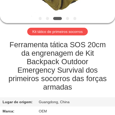
CONTROLE
DE
QUALIDADE
Kit tático de primeiros socorros
CONTACTE-
Ferramenta tática SOS 20cm
NOS
da engrenagem de Kit
Backpack Outdoor
NOTÍCIAS
Emergency Survival dos
primeiros socorros das forças
CASOS
armadas
SOLICITE UM
Lugar de origem:
Guangdong, China
ORÇAMENTO
Marca:
OEM