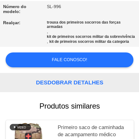
Número do
SL-996
MAPA
modelo:
DO
Realçar:
trouxa dos primeiros socorros das forças
armadas
SITE
,
kit de primeiros socorros militar da sobrevivência
,
kit de primeiros socorros militar da categoria
POLÍTICA
FALE CONOSCO!
DE
PRIVACIDADE
DESDOBRAR DETALHES
Produtos similares
Primeiro saco de caminhada
de acampamento médico