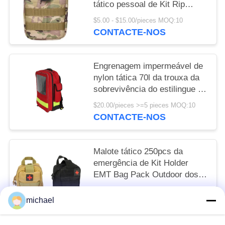
tático pessoal de Kit Rip
Away Ifak Pouch Molle dos
$5.00 - $15.00/pieces MOQ:10
socorros
CONTACTE-NOS
Engrenagem impermeável de
nylon tática 70l da trouxa da
sobrevivência do estilingue do
curso da cintura da garrafa de
$20.00/pieces >=5 pieces MOQ:10
água do saco da caixa
CONTACTE-NOS
Malote tático 250pcs da
emergência de Kit Holder
EMT Bag Pack Outdoor dos
primeiros socorros do
$12.50/pieces 150-499 pieces MOQ:10
exército 200 partes
michael
CONTACTE-NOS