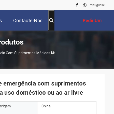
Portuguese
s
Contacte-Nos
Pedir Um
rodutos
Orçamento
ência Com Suprimentos Médicos Kit
 de emergência com suprimentos
a uso doméstico ou ao ar livre
origem
China