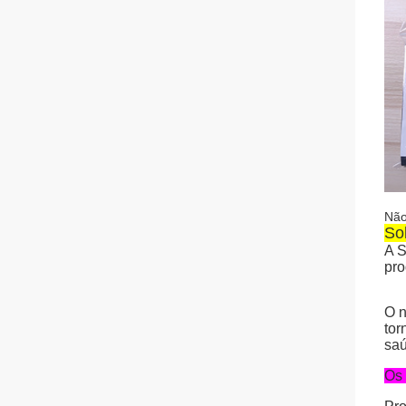
Não
Sob
A S
pro
O n
tor
saú
Os 