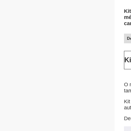
Ki
mé
ca
D
Ki
O 
ta
Ki
au
De