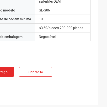
saferlife/OEM
o modelo
SL-S06
de de ordem mínima
10
$3.60/pieces 200-999 pieces
 da embalagem
Negociável
Preço
Contacto