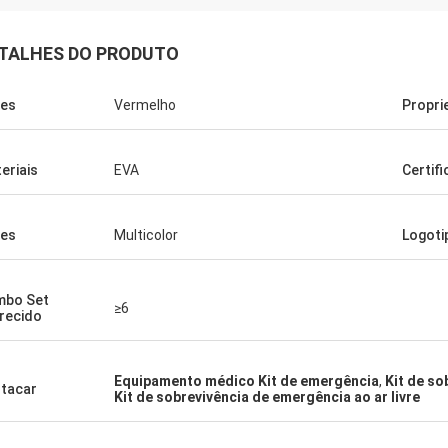
TALHES DO PRODUTO
es
Vermelho
Propri
eriais
EVA
Certif
es
Multicolor
Logoti
mbo Set
≥6
recido
Equipamento médico Kit de emergência
,
Kit de so
tacar
Kit de sobrevivência de emergência ao ar livre