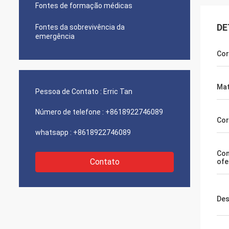
Fontes de formação médicas
DE
Fontes da sobrevivência da
emergência
Cor
Mat
Pessoa de Contato :
Erric Tan
Número de telefone :
+8618922746089
Cor
whatsapp :
+8618922746089
Co
Contato
ofe
Des