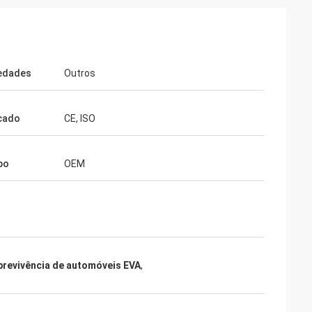
edades
Outros
icado
CE, ISO
po
OEM
brevivência de automóveis EVA
,