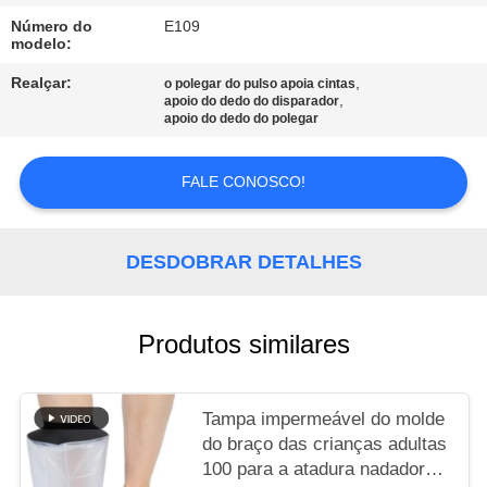
Número do
E109
MAPA
modelo:
DO
Realçar:
,
o polegar do pulso apoia cintas
,
apoio do dedo do disparador
SITE
apoio do dedo do polegar
POLÍTICA
FALE CONOSCO!
DE
PRIVACIDADE
DESDOBRAR DETALHES
Produtos similares
Tampa impermeável do molde
do braço das crianças adultas
100 para a atadura nadadora