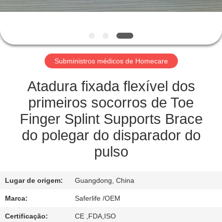
CONTROLE
DE
QUALIDADE
Subministros médicos de Homecare
CONTACTE-
Atadura fixada flexível dos
NOS
primeiros socorros de Toe
Finger Splint Supports Brace
NOTÍCIAS
do polegar do disparador do
pulso
CASOS
Lugar de origem:
Guangdong, China
SOLICITE UM
Marca:
Saferlife /OEM
ORÇAMENTO
Certificação:
CE ,FDA,ISO