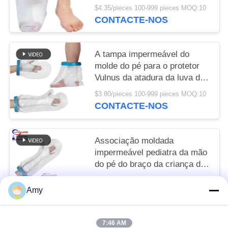
do pé do chuveiro
$4.35/pieces 100-999 pieces MOQ:10
CONTACTE-NOS
A tampa impermeável do
molde do pé para o protetor
Vulnus da atadura da luva do
chuveiro escalda a ferida do
$3.80/pieces 100-999 pieces MOQ:10
tornozelo da queimadura
CONTACTE-NOS
Associação moldada
impermeável pediatra da mão
do pé do braço da criança do
protetor da tampa do pé da
To be negociated MOQ:10
bota da criança
Amy
CONTACTE-NOS
7:46 AM