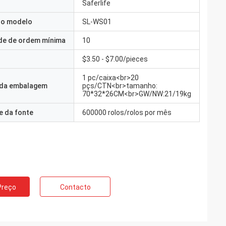
Saferlife
o modelo
SL-WS01
de de ordem mínima
10
$3.50 - $7.00/pieces
1 pc/caixa<br>20
 da embalagem
pçs/CTN<br>tamanho:
70*32*26CM<br>GW/NW:21/19kg
e da fonte
600000 rolos/rolos por mês
Preço
Contacto