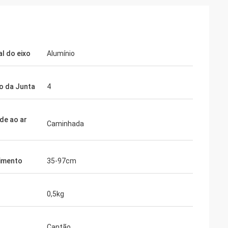
al do eixo
Alumínio
 da Junta
4
ade ao ar
Caminhada
imento
35-97cm
0,5kg
Cantão