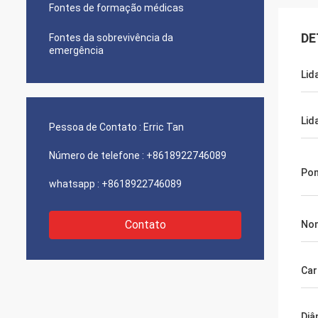
Fontes de formação médicas
DE
Fontes da sobrevivência da
emergência
Lid
Lid
Pessoa de Contato :
Erric Tan
Número de telefone :
+8618922746089
Pon
whatsapp :
+8618922746089
Contato
Nom
Car
Diâ