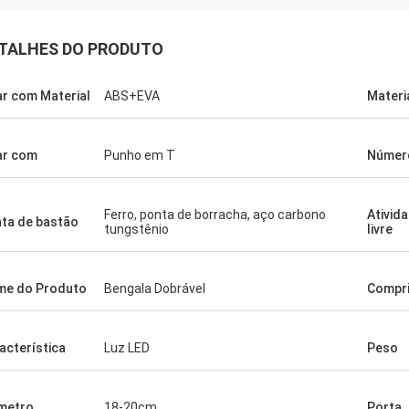
TALHES DO PRODUTO
ar com Material
ABS+EVA
Materi
ar com
Punho em T
Número
Ferro, ponta de borracha, aço carbono
Ativid
ta de bastão
tungstênio
livre
e do Produto
Bengala Dobrável
Compr
acterística
Luz LED
Peso
metro
18-20cm
Porta