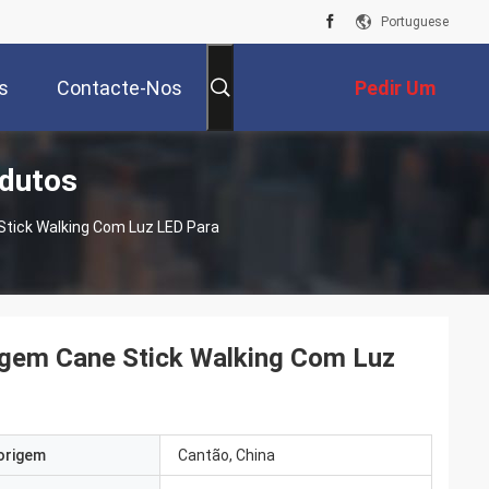
Portuguese
s
Contacte-Nos
Pedir Um
dutos
Orçamento
tick Walking Com Luz LED Para
gem Cane Stick Walking Com Luz
origem
Cantão, China