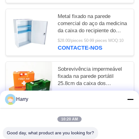
Metal fixado na parede
comercial do aço da medicina
da caixa do recipiente do
armário dos primeiros
$28.00/pieces 50-99 pieces MOQ:10
socorros da casa
CONTACTE-NOS
Sobrevivência impermeável
fixada na parede portátil
25.8cm da caixa dos
primeiros socorros do ABS e
$7.80/pieces 100-999 pieces MOQ:10
da pessoa do jogo 10
Harry
CONTACTE-NOS
10:20 AM
Categorias populares
Todos
Good day, what product are you looking for?