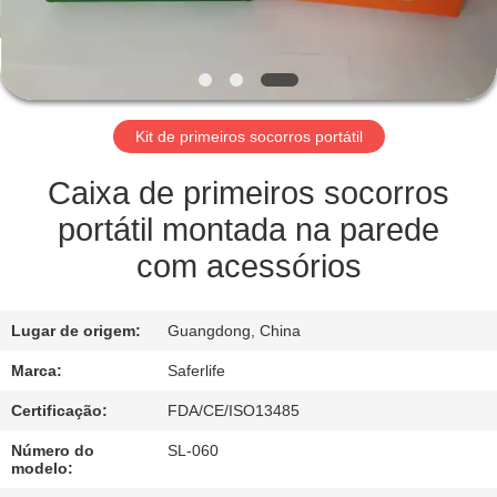
CONTROLE
DE
QUALIDADE
Kit de primeiros socorros portátil
CONTACTE-
Caixa de primeiros socorros
NOS
portátil montada na parede
com acessórios
NOTÍCIAS
Lugar de origem:
Guangdong, China
CASOS
Marca:
Saferlife
Certificação:
FDA/CE/ISO13485
SOLICITE UM
Número do
SL-060
ORÇAMENTO
modelo: