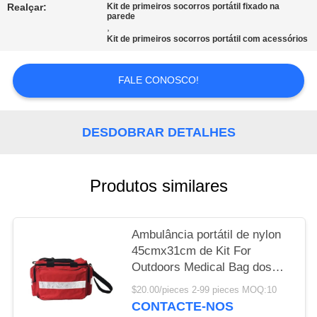
Realçar:
Kit de primeiros socorros portátil fixado na
parede
MAPA
,
Kit de primeiros socorros portátil com acessórios
DO
SITE
FALE CONOSCO!
POLÍTICA
DESDOBRAR DETALHES
DE
PRIVACIDADE
Produtos similares
Ambulância portátil de nylon
45cmx31cm de Kit For
Outdoors Medical Bag dos
primeiros socorros
$20.00/pieces 2-99 pieces MOQ:10
CONTACTE-NOS